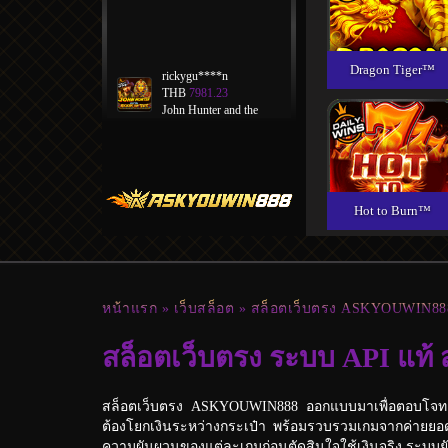
rickygu****n
Dragon Tiger™
THB
7981.23
John Hunter and the
Book of Tut™
d****y
THB
7320.48
Sweet Bonanza™
Hot to Burn™
หน้าแรก
»
เว็บสล็อต
» สล็อตเว็บตรง ASKYOUWIN88
สล็อตเว็บตรง ระบบ API แท้ 
สล็อตเว็บตรง ASKYOUWIN888 ออกแบบมาเพื่อตอบโจทย์ผู
ต้องโยกเงินระหว่างกระเป๋า พร้อมรวบรวมเกมจากค่ายยอ
ความผันผวนของแต่ละเกมก่อนตัดสินใจใช้เงินจริง ระบบยังร