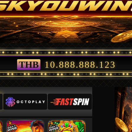
THB
10.888.888.123