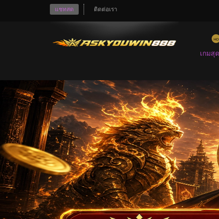
แชทสด
ติดต่อเรา
เกมสุ