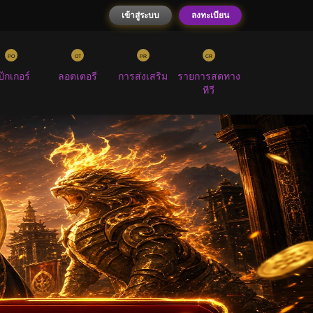
เข้าสู่ระบบ
ลงทะเบียน
ป๊กเกอร์
ลอตเตอรี
การส่งเสริม
รายการสดทาง
ทีวี