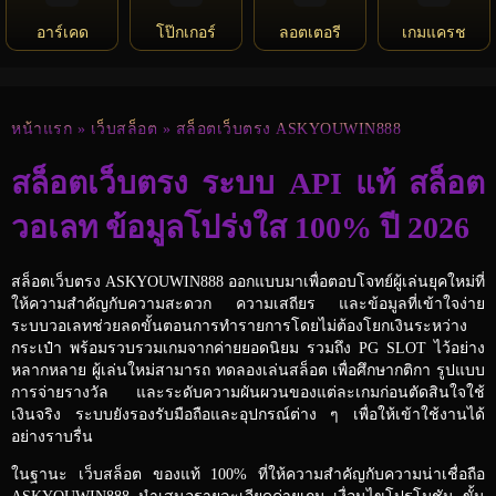
อาร์เคด
โป๊กเกอร์
ลอตเตอรี
เกมแครช
หน้าแรก
»
เว็บสล็อต
» สล็อตเว็บตรง ASKYOUWIN888
สล็อตเว็บตรง ระบบ API แท้ สล็อต
วอเลท ข้อมูลโปร่งใส 100% ปี 2026
สล็อตเว็บตรง ASKYOUWIN888 ออกแบบมาเพื่อตอบโจทย์ผู้เล่นยุคใหม่ที่
ให้ความสำคัญกับความสะดวก ความเสถียร และข้อมูลที่เข้าใจง่าย
ระบบวอเลทช่วยลดขั้นตอนการทำรายการโดยไม่ต้องโยกเงินระหว่าง
กระเป๋า พร้อมรวบรวมเกมจากค่ายยอดนิยม รวมถึง PG SLOT ไว้อย่าง
หลากหลาย ผู้เล่นใหม่สามารถ ทดลองเล่นสล็อต เพื่อศึกษากติกา รูปแบบ
การจ่ายรางวัล และระดับความผันผวนของแต่ละเกมก่อนตัดสินใจใช้
เงินจริง ระบบยังรองรับมือถือและอุปกรณ์ต่าง ๆ เพื่อให้เข้าใช้งานได้
อย่างราบรื่น
ในฐานะ เว็บสล็อต ของแท้ 100% ที่ให้ความสำคัญกับความน่าเชื่อถือ