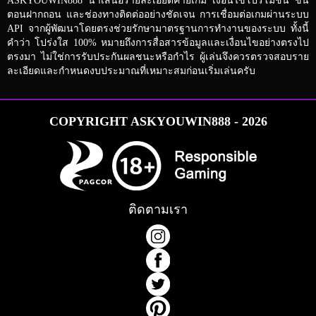
ASKYOUWIN888 นำเสนอรายละเอียดค่ายเกม เงื่อนไขโปรโมชัน ขั้น
ตอนฝากถอน และช่องทางติดต่ออย่างชัดเจน การเชื่อมต่อเกมผ่านระบบ
API จากผู้พัฒนาโดยตรงช่วยรักษามาตรฐานการทำงานของระบบ ทั้งนี้
คำว่า โปร่งใส 100% หมายถึงการสื่อสารข้อมูลและเงื่อนไขอย่างตรงไป
ตรงมา ไม่ใช่การรับประกันผลชนะหรือกำไร ผู้เล่นจึงควรตรวจสอบราย
ละเอียดและกำหนดงบประมาณที่เหมาะสมก่อนเริ่มเล่นครับ
COPYRIGHT ASKYOUWIN888 - 2026
ติดตามเรา