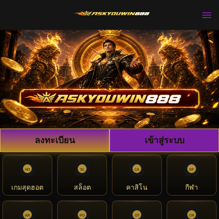
ลงทะเบียน
เข้าสู่ระบบ
เกมสุดฮอต
สล็อต
คาสิโน
กีฬา