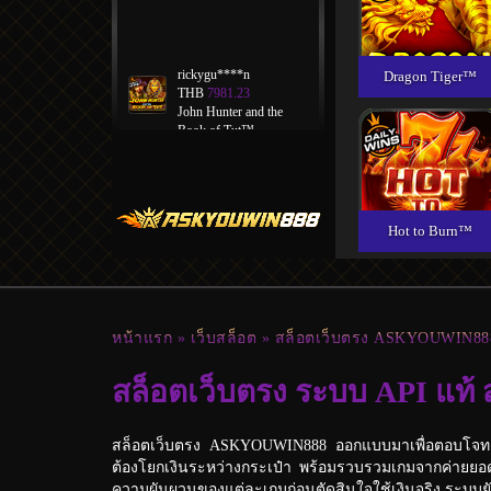
rickygu****n
Dragon Tiger™
THB
7981.23
John Hunter and the
Book of Tut™
d****y
THB
7320.48
Sweet Bonanza™
Hot to Burn™
หน้าแรก
»
เว็บสล็อต
» สล็อตเว็บตรง ASKYOUWIN88
สล็อตเว็บตรง ระบบ API แท้ 
สล็อตเว็บตรง ASKYOUWIN888 ออกแบบมาเพื่อตอบโจทย์ผู
ต้องโยกเงินระหว่างกระเป๋า พร้อมรวบรวมเกมจากค่ายยอ
ความผันผวนของแต่ละเกมก่อนตัดสินใจใช้เงินจริง ระบบยังร