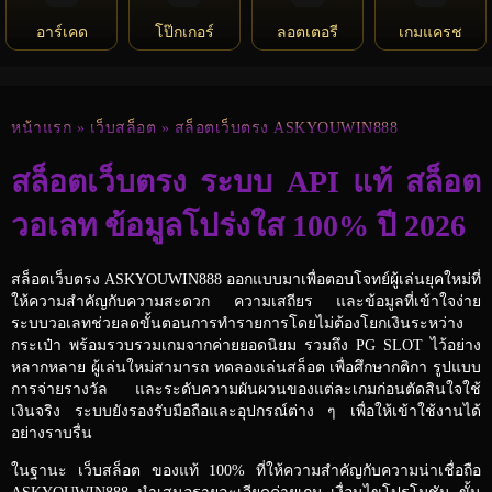
อาร์เคด
โป๊กเกอร์
ลอตเตอรี
เกมแครช
หน้าแรก
»
เว็บสล็อต
» สล็อตเว็บตรง ASKYOUWIN888
สล็อตเว็บตรง ระบบ API แท้ สล็อต
วอเลท ข้อมูลโปร่งใส 100% ปี 2026
สล็อตเว็บตรง ASKYOUWIN888 ออกแบบมาเพื่อตอบโจทย์ผู้เล่นยุคใหม่ที่
ให้ความสำคัญกับความสะดวก ความเสถียร และข้อมูลที่เข้าใจง่าย
ระบบวอเลทช่วยลดขั้นตอนการทำรายการโดยไม่ต้องโยกเงินระหว่าง
กระเป๋า พร้อมรวบรวมเกมจากค่ายยอดนิยม รวมถึง PG SLOT ไว้อย่าง
หลากหลาย ผู้เล่นใหม่สามารถ ทดลองเล่นสล็อต เพื่อศึกษากติกา รูปแบบ
การจ่ายรางวัล และระดับความผันผวนของแต่ละเกมก่อนตัดสินใจใช้
เงินจริง ระบบยังรองรับมือถือและอุปกรณ์ต่าง ๆ เพื่อให้เข้าใช้งานได้
อย่างราบรื่น
ในฐานะ เว็บสล็อต ของแท้ 100% ที่ให้ความสำคัญกับความน่าเชื่อถือ