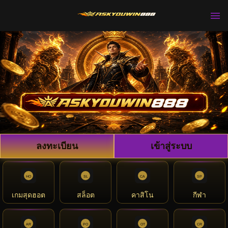
ลงทะเบียน
เข้าสู่ระบบ
เกมสุดฮอต
สล็อต
คาสิโน
กีฬา